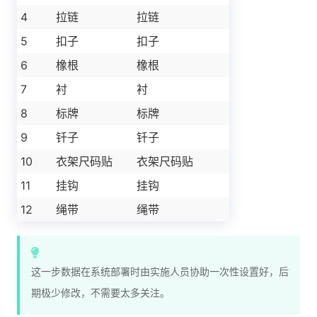
4
拉链
拉链
5
扣子
扣子
6
橡根
橡根
7
衬
衬
8
标牌
标牌
9
钎子
钎子
10
衣架尺码贴
衣架尺码贴
11
挂钩
挂钩
12
绳带
绳带
这一步数据在系统部署时由实施人员协助一次性设置好，后
期极少修改，不需要太多关注。