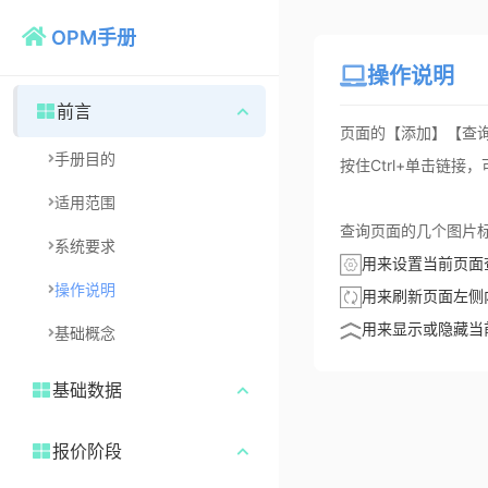
OPM手册
操作说明
前言
页面的【添加】【查
手册目的
按住Ctrl+单击链
适用范围
查询页面的几个图片
系统要求
用来设置当前页面
操作说明
用来刷新页面左侧
用来显示或隐藏当
基础概念
基础数据
系统配置
报价阶段
字典维护