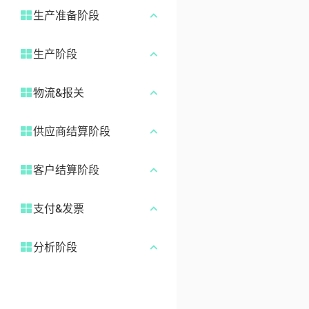
寻样记录
生产准备阶段
第三方维护
款号管理
外销订单
物料类别
生产阶段
米样申请
外销合同
基础结构模板
跟单任务
匹样申请
物流&报关
设置加工厂
基础物料
跟单任务-样衣
成本项目拆解
申请订舱
加工合同
供应商结算阶段
港口管理
跟单任务-面料
报价申请
执行订舱
投产资料
汇率维护
米样结算
跟单任务-裁剪
客户结算阶段
报价审批
大货约车
物料采购申请
物流日期限制
匹样结算
跟单任务-缝制
出货统计
出货记录
支付&发票
物料采购复核
财务成本分类
检品结算
跟单任务-现场指导
匹样结算
报关信息
物料采购审批
付款申请
流程说明
主料预付
分析阶段
大货数量
样衣结算
报关单
采购申请、复核、审批的提
付款复核
主料结算
B品数量
客户业绩
交状态
船样结算
装箱单与发票
付款审批
辅料结算
样衣数量
担当业绩
物料采购计划