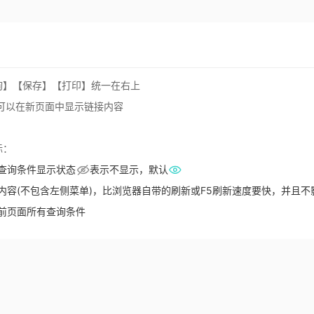
询】【保存】【打印】统一在右上
接，可以在新页面中显示链接内容
标：
查询条件显示状态
表示不显示，默认
内容(不包含左侧菜单)，比浏览器自带的刷新或F5刷新速度要快，并且不
前页面所有查询条件